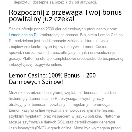
depozytu i dostepne sa przez 7 dni od aktywacji.
Rozpocznij z przewaga Twoj bonus
powitalny juz czeka!
Serwis oferuje ponad 2500 gier od czolowych producentow oraz
Lemon casino PL
konkurencyjne bonusy. Biblioteka Lemon Casino
PL podzielona jest na kilkanascie zakladek, ktore ulatwiaja
znajdowanie konkretnych typow rozgrywki. Lemon Casino
sprawdzi sie zarowno dla poczatkujacych, jak i doswiadczonych
graczy. Platforma oferuje kompleksowe srodowisko do bezpiecznej
i ekscytujacej rozgrywki online.
Lemon Casino: 100% Bonus + 200
Darmowych Spinow!
Mozesz zarzadzac depozytami, wyplatami, bonusami i sledzic
historie gry. Lemon casino PL przyciaga nowych graczy
atrakcyjnymi bonusami powitalnymi i regularnymi promocjami.
Lemon kasyno online wyroznia sie nowoczesnym interfejsem,
szybkimi wyplatami oraz wsparciem w jezyku polskim. Platforma
stosuje szyfrowanie danych SSL oraz certyfikowany generator
liczb losowych (RNG) w grach online. Moze byc wymagana przed