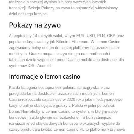
realizacja pierwszej wyplaty lub przy wyzszych kwotach
transakcji. Sekcja Pokazy na zywo to najbardziej widowiskowy
dzial naszego kasyna.
Pokazy na zywo
Akceptujemy 14 roznych walut, w tym EUR, USD, PLN, GBP oraz
popularne kryptowaluty jak Bitcoin i Ethereum. W Lemon Casino
zapewniamy pelny dostep do naszej platformy na urzadzeniach
mobilnych. Gracze moga cieszyc sie gra na smartfonach i
tabletach dzieki wygodnej Lemon Casino mobile app dostepnej dla
systemow iOS i Android.
Informacje o lemon casino
Kazda kategoria dostepna bez pobierania rozgrywka przez
przegladarke na desktopie i urzadzeniach mobilnych. Lemon
Casino rozpoczelo dzialalnosc w 2020 roku jako miedzynarodowe
kasyno online obslugujace graczy z Polski w pelni po polsku.
Bonus Non-Sticky w Lemon Casino to system, w ktorym saldo
bonusowe i saldo glowne sa rozdzielone. To korzystniejsze
rozwiazanie od standardowych bonusow blokujacych wyplate do
czasu obrotu cala kwota. Lemon Casino PL to platforma kasynowa