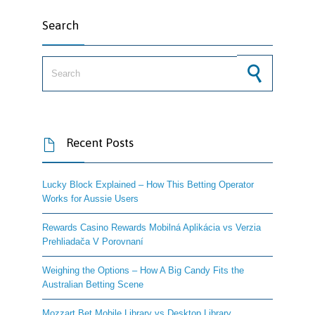
Search
Search for:
Recent Posts

Lucky Block Explained – How This Betting Operator
Works for Aussie Users
Rewards Casino Rewards Mobilná Aplikácia vs Verzia
Prehliadača V Porovnaní
Weighing the Options – How A Big Candy Fits the
Australian Betting Scene
Mozzart Bet Mobile Library vs Desktop Library