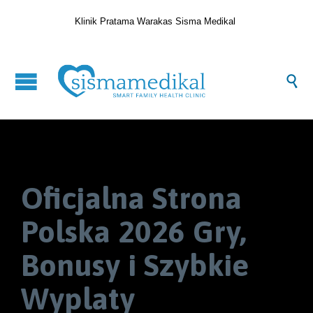
Klinik Pratama Warakas Sisma Medikal

Oficjalna Strona
Polska 2026 Gry,
Bonusy i Szybkie
Wyplaty