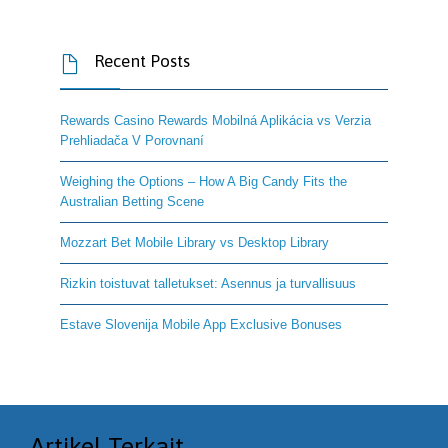
Recent Posts

Rewards Casino Rewards Mobilná Aplikácia vs Verzia
Prehliadača V Porovnaní
Weighing the Options – How A Big Candy Fits the
Australian Betting Scene
Mozzart Bet Mobile Library vs Desktop Library
Rizkin toistuvat talletukset: Asennus ja turvallisuus
Estave Slovenija Mobile App Exclusive Bonuses
Artikel Terkait