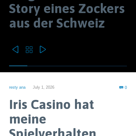
Story eines Zockers
aus der Schweiz



Com
resty ana
July 1, 2026
0

Iris Casino hat
meine
Spielverhalten