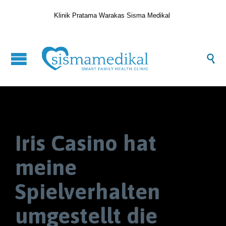
Klinik Pratama Warakas Sisma Medikal

Iris Casino hat
meine
Spielverhalten
umgestellt die