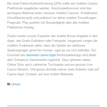
Die Zwei-Faktor-Authentifizierung (2FA) sollte auf mobilen Casino-
Plattformen angeboten werden. Glucksspiellizenzen sind das
wichtigste Merkmal eines seriosen mobilen Casinos. Kreditkarten
(Visa/Mastercard) sind praktisch fur deine mobilen Einzahlungen.
Pragmatic Play punktet mit Bestandigkeit uber alle mobilen
Plattformen hinweg.
Zuletzt testen unsere Experten das mobile Bonus-Angebot in den
Apps, wie Gratis-Guthaben oder Freispiele. Insgesamt sorgen die
mobilen Funktionen dafur, dass die Spieler ein nahtloses
Spielvergnugen genie?en konnen, egal wo sie sich befinden. Ein
Grossteil des
betonred casino login
Bruttospielertrags wird direkt
dem Schweizer Gemeinwohl zugefuhrt. Dazu gehoren neben
Online Slots auch zahlreiche Tischspiele und ein grosser Live
Casino Bereich. Und genau deshalb setzen viele Anbieter statt auf
Casino Apps Schweiz auf eine mobile Webseite.
Category

Umum