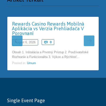
Rewards Casino Rewards Mobilná
Aplikácia vs Verzia Prehliadača V
Porovnaní
Comments
August 6, 2026

0
Obsah 1. Inštalácia a Prvotný Prístup 2. Používateľské
Rozhranie a Funkcionalita 3. Výkon a Rýchlosť…
Posted in:
Umum
Single Event Page