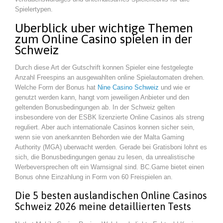
Spielertypen.
Uberblick uber wichtige Themen
zum Online Casino spielen in der
Schweiz
Durch diese Art der Gutschrift konnen Spieler eine festgelegte
Anzahl Freespins an ausgewahlten online Spielautomaten drehen.
Welche Form der Bonus hat
Nine Casino Schweiz
und wie er
genutzt werden kann, hangt vom jeweiligen Anbieter und den
geltenden Bonusbedingungen ab. In der Schweiz gelten
insbesondere von der ESBK lizenzierte Online Casinos als streng
reguliert. Aber auch internationale Casinos konnen sicher sein,
wenn sie von anerkannten Behorden wie der Malta Gaming
Authority (MGA) uberwacht werden. Gerade bei Gratisboni lohnt es
sich, die Bonusbedingungen genau zu lesen, da unrealistische
Werbeversprechen oft ein Warnsignal sind. BC.Game bietet einen
Bonus ohne Einzahlung in Form von 60 Freispielen an.
Die 5 besten auslandischen Online Casinos
Schweiz 2026 meine detaillierten Tests