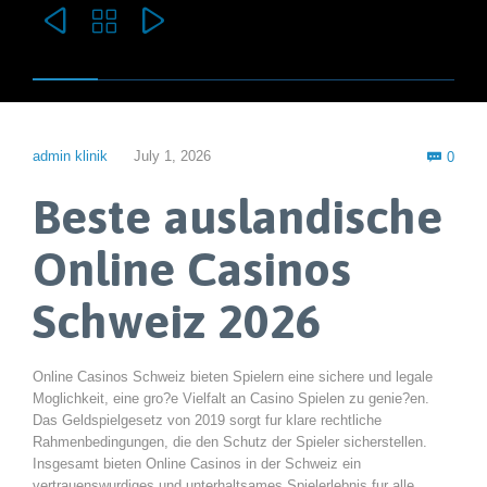



Com
admin klinik
July 1, 2026
0

Beste auslandische
Online Casinos
Schweiz 2026
Online Casinos Schweiz bieten Spielern eine sichere und legale
Moglichkeit, eine gro?e Vielfalt an Casino Spielen zu genie?en.
Das Geldspielgesetz von 2019 sorgt fur klare rechtliche
Rahmenbedingungen, die den Schutz der Spieler sicherstellen.
Insgesamt bieten Online Casinos in der Schweiz ein
vertrauenswurdiges und unterhaltsames Spielerlebnis fur alle