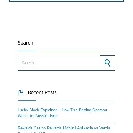
Search
Search for:
Recent Posts

Lucky Block Explained – How This Betting Operator
Works for Aussie Users
Rewards Casino Rewards Mobilná Aplikácia vs Verzia