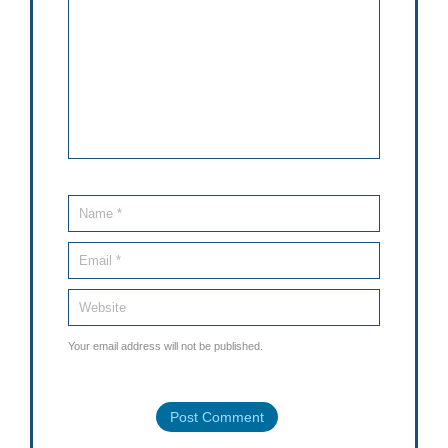
Your email address will not be published.