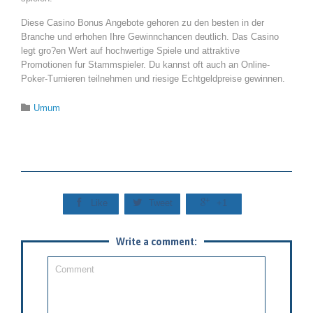
Diese Casino Bonus Angebote gehoren zu den besten in der
Branche und erhohen Ihre Gewinnchancen deutlich. Das Casino
legt gro?en Wert auf hochwertige Spiele und attraktive
Promotionen fur Stammspieler. Du kannst oft auch an Online-
Poker-Turnieren teilnehmen und riesige Echtgeldpreise gewinnen.
Category

Umum



Like
Tweet
+1
Write a comment: