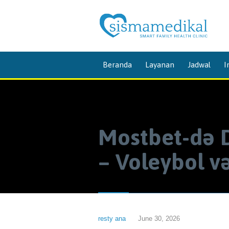
Beranda
Layanan
Jadwal
I
Mostbet-də 
– Voleybol v
resty ana
June 30, 2026