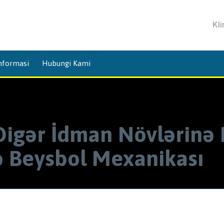
Kl
Skip
nformasi
Hubungi Kami
to
content
Digər İdman Növlərinə
ə Beysbol Mexanikası