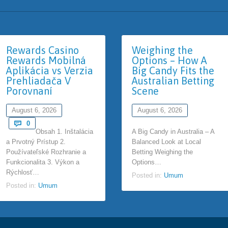
Rewards Casino
Weighing the
Rewards Mobilná
Options – How A
Aplikácia vs Verzia
Big Candy Fits the
Prehliadača V
Australian Betting
Porovnaní
Scene
August 6, 2026
August 6, 2026
Comments

0
Obsah 1. Inštalácia
A Big Candy in Australia – A
a Prvotný Prístup 2.
Balanced Look at Local
Používateľské Rozhranie a
Betting Weighing the
Funkcionalita 3. Výkon a
Options…
Rýchlosť…
Posted in:
Umum
Posted in:
Umum