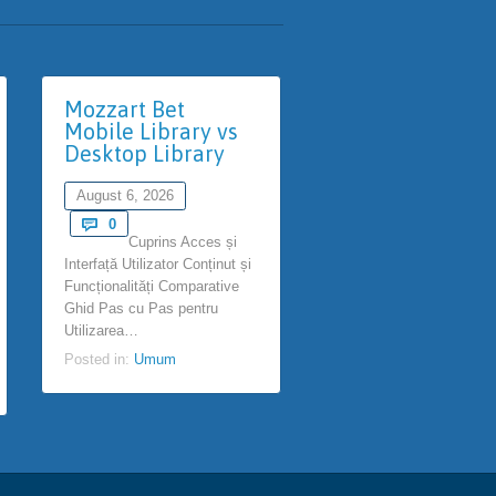
Mozzart Bet
Rizkin toistuvat
Mobile Library vs
talletukset:
Desktop Library
Asennus ja
turvallisuus
August 6, 2026
August 6, 2026
Comments

0
Cuprins Acces și
Comments

0
Interfață Utilizator Conținut și
Sisältö Mikä o
Funcționalități Comparative
Rizk-fi Recurring Deposi
Ghid Pas cu Pas pentru
Kuinka asennat
Utilizarea…
suoraveloituksen Rizk-fi:
Suoravelotuksen yleisi
Posted in:
Umum
ongelmat ja vianmäärit
Posted in:
Umum