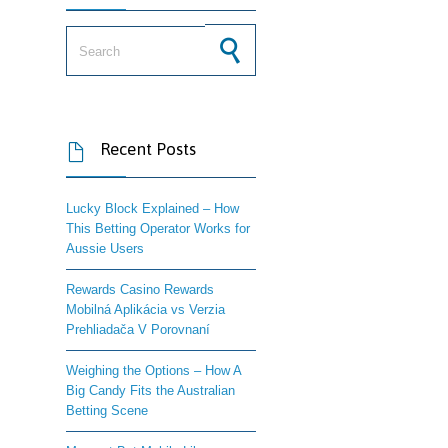
Search for:
Recent Posts

Lucky Block Explained – How
This Betting Operator Works for
Aussie Users
Rewards Casino Rewards
Mobilná Aplikácia vs Verzia
Prehliadača V Porovnaní
Weighing the Options – How A
Big Candy Fits the Australian
Betting Scene