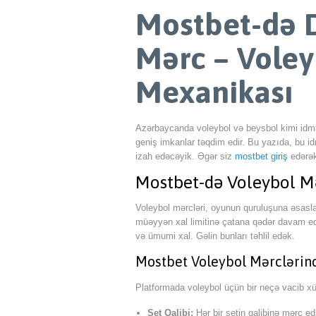
Mostbet-də 
Mərc – Voley
Mexanikası
Azərbaycanda voleybol və beysbol kimi idma
geniş imkanlar təqdim edir. Bu yazıda, bu 
izah edəcəyik. Əgər siz
mostbet giriş
edərək
Mostbet-də Voleybol M
Voleybol mərcləri, oyunun quruluşuna əsasla
müəyyən xal limitinə çatana qədər davam edir
və ümumi xal. Gəlin bunları təhlil edək.
Mostbet Voleybol Mərclərin
Platformada voleybol üçün bir neçə vacib x
Set Qalibi:
Hər bir setin qalibinə mərc ed