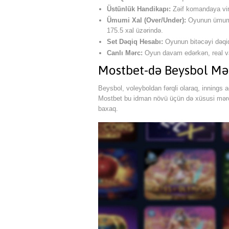
Üstünlük Handikapı:
Zəif komandaya virt
Ümumi Xal (Over/Under):
Oyunun ümumi 
175.5 xal üzərində.
Set Dəqiq Hesabı:
Oyunun bitəcəyi dəqiq
Canlı Mərc:
Oyun davam edərkən, real va
Mostbet-də Beysbol Mər
Beysbol, voleyboldan fərqli olaraq, innings a
Mostbet bu idman növü üçün də xüsusi mərc 
baxaq.