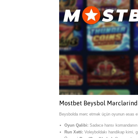
Mostbet Beysbol Mərclərind
Beysbolda mərc etmək üçün oyunun əsas elem
Oyun Qalibi:
Sadəcə hansı komandanın q
Run Xətti:
Voleyboldakı handikap kimi, gü