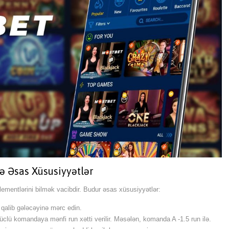
ə Əsas Xüsusiyyətlər
entlərini bilmək vacibdir. Budur əsas xüsusiyyətlər:
alib gələcəyinə mərc edin.
clü komandaya mənfi run xətti verilir. Məsələn, komanda A -1.5 run ilə.