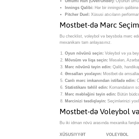
Ümumi Run (Over/Under):
Oyunun ümumi
Innings Qalibi:
Hər bir inningsin qalibinə
Pitcher Duel:
Xüsusi atıcıların performa
Mostbet-də Mərc Seçiml
Bu checklist, voleybol və beysbola mərc edər
mexanikanı tam anlayasınız.
Oyun növünü seçin:
Voleybol və ya beys
Mövsüm və liqa seçin:
Məsələn, Azərbay
Mərc növünü təyin edin:
Qalib, handikap
Əmsalları yoxlayın:
Mostbet-də əmsallar r
Canlı mərc imkanından istifadə edin:
O
Statistikanı təhlil edin:
Komandaların son
Mərc məbləğini təyin edin:
Bütün büdcə
Mərcinizi təsdiqləyin:
Seçimlərinizi yoxl
Mostbet-də Voleybol və
Bu iki idman növü arasında mexanika fərqlə
XÜSUSIYYƏT
VOLEYBOL