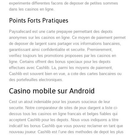
experimente differentes facons de deposer de petites sommes
dans les casinos en ligne.
Points Forts Pratiques
Paysafecard est une carte prepayee permettant des depots
anonymes sur les casinos en ligne. Ce moyen de paiement permet
de deposer de largent sans partager vos informations bancaires,
garantissant ainsi confidentialite et securite. Premierement,
verifiez toujours les promotions proposees par les casinos en
ligne. Certains offrent des bonus speciaux pour les depots
effectues avec Cashlib. La, parmi les moyens de paiement,
Cashlib est souvent bien en vue, a cote des cartes bancaires ou
des portefeuilles electroniques.
Casino mobile sur Android
Cest un atout indeniable pour les joueurs soucieux de leur
securite. Notre comparateur de sites de jeux dargent a liste ci-
dessus tous les casinos en ligne francais et belges fiables qui
acceptent Cashlib pour les depots. Nous vous indiquons a titre
indicatif les bonus Cashlib que vous pouvez reclamer en tant que
nouveau joueur. Cashlib est l’une des methodes de depot les plus