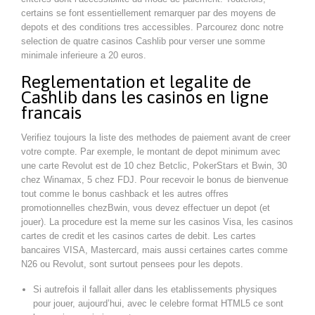
certains se font essentiellement remarquer par des moyens de
depots et des conditions tres accessibles. Parcourez donc notre
selection de quatre casinos Cashlib pour verser une somme
minimale inferieure a 20 euros.
Reglementation et legalite de
Cashlib dans les casinos en ligne
francais
Verifiez toujours la liste des methodes de paiement avant de creer
votre compte. Par exemple, le montant de depot minimum avec
une carte Revolut est de 10 chez Betclic, PokerStars et Bwin, 30
chez Winamax, 5 chez FDJ. Pour recevoir le bonus de bienvenue
tout comme le bonus cashback et les autres offres
promotionnelles chezBwin, vous devez effectuer un depot (et
jouer). La procedure est la meme sur les casinos Visa, les casinos
cartes de credit et les casinos cartes de debit. Les cartes
bancaires VISA, Mastercard, mais aussi certaines cartes comme
N26 ou Revolut, sont surtout pensees pour les depots.
Si autrefois il fallait aller dans les etablissements physiques
pour jouer, aujourd’hui, avec le celebre format HTML5 ce sont