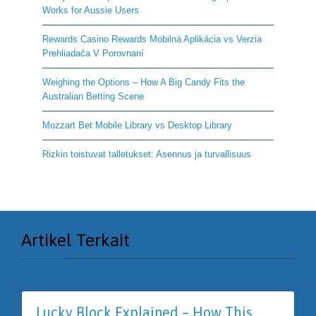
Works for Aussie Users
Rewards Casino Rewards Mobilná Aplikácia vs Verzia
Prehliadača V Porovnaní
Weighing the Options – How A Big Candy Fits the
Australian Betting Scene
Mozzart Bet Mobile Library vs Desktop Library
Rizkin toistuvat talletukset: Asennus ja turvallisuus
Artikel Terkait
Lucky Block Explained – How This