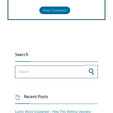
Search
Search for:
Recent Posts

Lucky Block Explained – How This Betting Operator