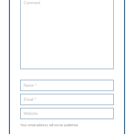
Your email address will not be published.