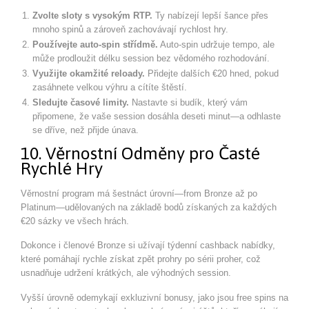
Zvolte sloty s vysokým RTP.
Ty nabízejí lepší šance přes
mnoho spinů a zároveň zachovávají rychlost hry.
Používejte auto‑spin střídmě.
Auto‑spin udržuje tempo, ale
může prodloužit délku session bez vědomého rozhodování.
Využijte okamžité reloady.
Přidejte dalších €20 hned, pokud
zasáhnete velkou výhru a cítíte štěstí.
Sledujte časové limity.
Nastavte si budík, který vám
připomene, že vaše session dosáhla deseti minut—a odhlaste
se dříve, než přijde únava.
10. Věrnostní Odměny pro Časté
Rychlé Hry
Věrnostní program má šestnáct úrovní—from Bronze až po
Platinum—udělovaných na základě bodů získaných za každých
€20 sázky ve všech hrách.
Dokonce i členové Bronze si užívají týdenní cashback nabídky,
které pomáhají rychle získat zpět prohry po sérii proher, což
usnadňuje udržení krátkých, ale výhodných session.
Vyšší úrovně odemykají exkluzivní bonusy, jako jsou free spins na