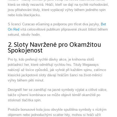
která se nikdy nezavírá. Hráči, kteří se dají na rychlé rozhodování,
jsou přitahováni tituly, které vyplácejí výhry během jediného spin
nebo kola blackjacku.
S licencí Curacao eGaming a podporou pro třicet dva jazyky,
Bet
On Red
vítá celosvětové publikum připravené zkusit štěstí během
sekund, nikoliv hodin.
2. Sloty Navržené pro Okamžitou
Spokojenost
Pro ty, kdo preferují rychlé dávky akce, je knihovna slotů
pokladnicí her, které odměňují rychlou hru. Tituly Megaways
nabízejí až tisíce způsobů, jak vyhrát při každém spinu, zatímco
klasické jackpotové sloty dávají hráčům šanci na život‑měnící
výhry během pěti minut.
Designéři her se zaměřují na jasné symboly výplat a citlivé válce,
takže výherní kombinace se může objevit téměř okamžitě po
stisknutí tlačítka spin.
Protože bonusové kola jsou obvykle spuštěna symboly s nízkým
objemem nebo jednoduchými scatter hity, mohou si hráči užít