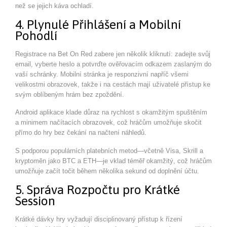
než se jejich káva ochladí.
4. Plynulé Přihlášení a Mobilní
Pohodlí
Registrace na Bet On Red zabere jen několik kliknutí: zadejte svůj
email, vyberte heslo a potvrďte ověřovacím odkazem zaslaným do
vaší schránky. Mobilní stránka je responzivní napříč všemi
velikostmi obrazovek, takže i na cestách mají uživatelé přístup ke
svým oblíbeným hrám bez zpoždění.
Android aplikace klade důraz na rychlost s okamžitým spuštěním
a minimem načítacích obrazovek, což hráčům umožňuje skočit
přímo do hry bez čekání na načtení náhledů.
S podporou populárních platebních metod—včetně Visa, Skrill a
kryptoměn jako BTC a ETH—je vklad téměř okamžitý, což hráčům
umožňuje začít točit během několika sekund od doplnění účtu.
5. Správa Rozpočtu pro Krátké
Session
Krátké dávky hry vyžadují disciplinovaný přístup k řízení