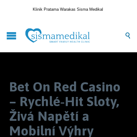
Klinik Pratama Warakas Sisma Medikal

Bet On Red Casino
– Rychlé‑Hit Sloty,
Živá Napětí a
Mobilní Výhry