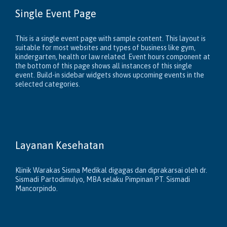
Single Event Page
This is a single event page with sample content. This layout is
suitable for most websites and types of business like gym,
kindergarten, health or law related. Event hours component at
the bottom of this page shows all instances of this single
event. Build-in sidebar widgets shows upcoming events in the
selected categories.
Layanan Kesehatan
Klinik Warakas Sisma Medikal digagas dan diprakarsai oleh dr.
Sismadi Partodimulyo, MBA selaku Pimpinan PT. Sismadi
Mancorpindo.