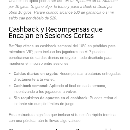
Una sesión típica podría ser así:
¡Hola! Apostaré $5 en Starburst
por 10 giros. Si gano algo, lo tomo y paso a Book of Dead por
otros 10 giros. Pararé cuando alcance $30 de ganancia o si mi
saldo cae por debajo de $20.
Cashback y Recompensas que
Encajan en Sesiones Cortas
BetPlay ofrece un cashback semanal del 10% en pérdidas para
miembros VIP, pero incluso los jugadores no VIP pueden
beneficiarse de caídas diarias en crypto—todo diseñado para
mantener el impulso entre sesiones.
Caídas diarias en crypto:
Recompensas aleatorias entregadas
directamente a tu wallet.
Cashback semanal:
Aplicado al final de cada semana,
incentivando a los jugadores a volver.
Sin requisitos de apuesta en el cashback:
Puedes retirar al
instante sin cumplir límites de juego.
Esta estructura significa que incluso si tu sesión rápida termina
con una pérdida, aún te llevas algo valioso.