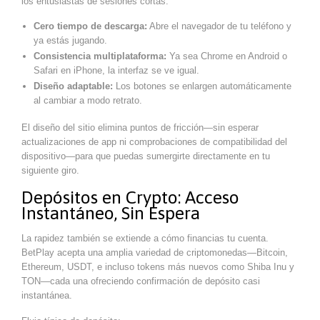
los entusiastas de sesiones cortas:
Cero tiempo de descarga:
Abre el navegador de tu teléfono y
ya estás jugando.
Consistencia multiplataforma:
Ya sea Chrome en Android o
Safari en iPhone, la interfaz se ve igual.
Diseño adaptable:
Los botones se enlargen automáticamente
al cambiar a modo retrato.
El diseño del sitio elimina puntos de fricción—sin esperar
actualizaciones de app ni comprobaciones de compatibilidad del
dispositivo—para que puedas sumergirte directamente en tu
siguiente giro.
Depósitos en Crypto: Acceso
Instantáneo, Sin Espera
La rapidez también se extiende a cómo financias tu cuenta.
BetPlay acepta una amplia variedad de criptomonedas—Bitcoin,
Ethereum, USDT, e incluso tokens más nuevos como Shiba Inu y
TON—cada una ofreciendo confirmación de depósito casi
instantánea.