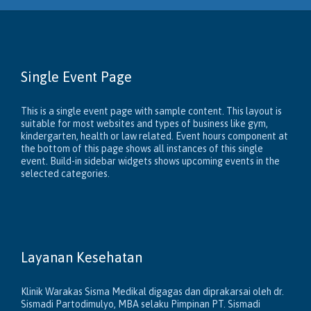
Single Event Page
This is a single event page with sample content. This layout is
suitable for most websites and types of business like gym,
kindergarten, health or law related. Event hours component at
the bottom of this page shows all instances of this single
event. Build-in sidebar widgets shows upcoming events in the
selected categories.
Layanan Kesehatan
Klinik Warakas Sisma Medikal digagas dan diprakarsai oleh dr.
Sismadi Partodimulyo, MBA selaku Pimpinan PT. Sismadi