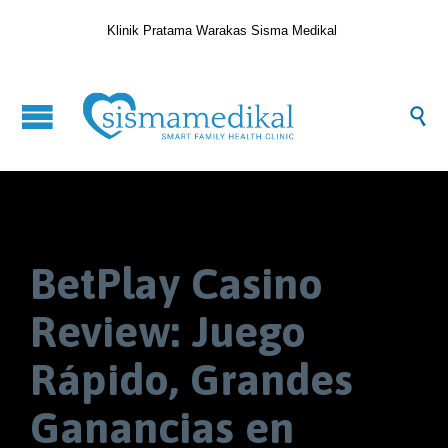
Klinik Pratama Warakas Sisma Medikal

BetPlay Casino
Review: Juego
Rápido, Grandes
Ganancias en