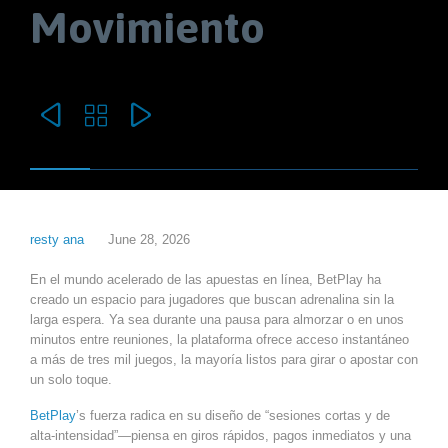
Movimiento



resty ana
June 28, 2026
En el mundo acelerado de las apuestas en línea, BetPlay ha
creado un espacio para jugadores que buscan adrenalina sin la
larga espera. Ya sea durante una pausa para almorzar o en unos
minutos entre reuniones, la plataforma ofrece acceso instantáneo
a más de tres mil juegos, la mayoría listos para girar o apostar con
un solo toque.
BetPlay
’s fuerza radica en su diseño de “sesiones cortas y de
alta‑intensidad”—piensa en giros rápidos, pagos inmediatos y una