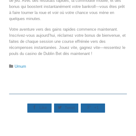
de jeu. Avec des résultats rapides, la commodité mobile, et des
bonus qui boostent instantanément votre bankroll—vous êtes prêt
à faire tourner la roue et voir où votre chance vous mène en
quelques minutes.
Votre aventure vers des gains rapides commence maintenant.
Inscrivez-vous aujourd’hui, réclamez votre bonus de bienvenue, et
faites de chaque session une course effrénée vers des
récompenses instantanées. Jouez vite, gagnez vite—ressentez le
pouls du casino de Dublin Bet dès maintenant !
Category

Umum



Like
Tweet
+1