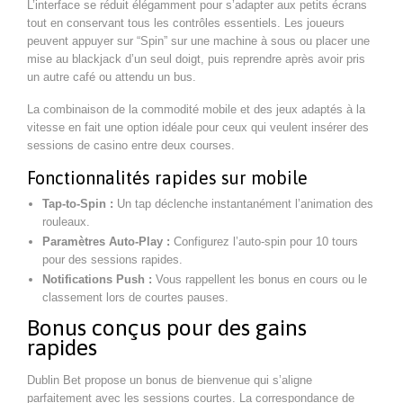
L’interface se réduit élégamment pour s’adapter aux petits écrans
tout en conservant tous les contrôles essentiels. Les joueurs
peuvent appuyer sur “Spin” sur une machine à sous ou placer une
mise au blackjack d’un seul doigt, puis reprendre après avoir pris
un autre café ou attendu un bus.
La combinaison de la commodité mobile et des jeux adaptés à la
vitesse en fait une option idéale pour ceux qui veulent insérer des
sessions de casino entre deux courses.
Fonctionnalités rapides sur mobile
Tap‑to‑Spin :
Un tap déclenche instantanément l’animation des
rouleaux.
Paramètres Auto‑Play :
Configurez l’auto-spin pour 10 tours
pour des sessions rapides.
Notifications Push :
Vous rappellent les bonus en cours ou le
classement lors de courtes pauses.
Bonus conçus pour des gains
rapides
Dublin Bet propose un bonus de bienvenue qui s’aligne
parfaitement avec les sessions courtes. La correspondance de