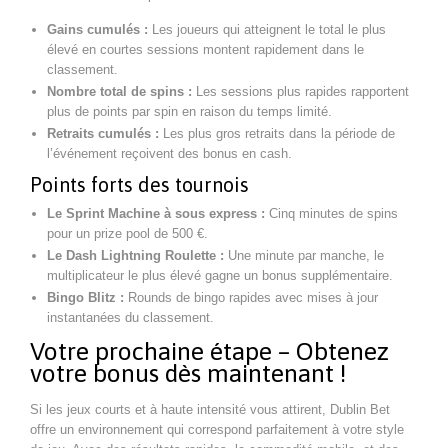
Gains cumulés :
Les joueurs qui atteignent le total le plus
élevé en courtes sessions montent rapidement dans le
classement.
Nombre total de spins :
Les sessions plus rapides rapportent
plus de points par spin en raison du temps limité.
Retraits cumulés :
Les plus gros retraits dans la période de
l’événement reçoivent des bonus en cash.
Points forts des tournois
Le Sprint Machine à sous express :
Cinq minutes de spins
pour un prize pool de 500 €.
Le Dash Lightning Roulette :
Une minute par manche, le
multiplicateur le plus élevé gagne un bonus supplémentaire.
Bingo Blitz :
Rounds de bingo rapides avec mises à jour
instantanées du classement.
Votre prochaine étape – Obtenez
votre bonus dès maintenant !
Si les jeux courts et à haute intensité vous attirent, Dublin Bet
offre un environnement qui correspond parfaitement à votre style