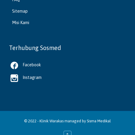
Sitemap
Misi Kami
Terhubung Sosmed

Facebook

Instagram
© 2022 -
Klinik Warakas
managed by
Sisma Medikal
↑