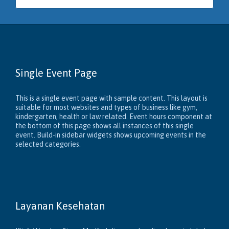
Single Event Page
This is a single event page with sample content. This layout is
suitable for most websites and types of business like gym,
kindergarten, health or law related. Event hours component at
the bottom of this page shows all instances of this single
event. Build-in sidebar widgets shows upcoming events in the
selected categories.
Layanan Kesehatan