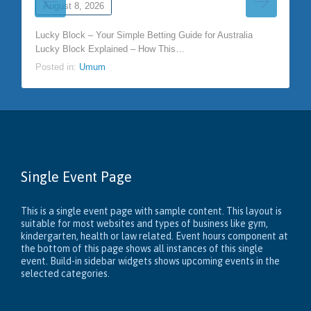
August 8, 2026
Lucky Block – Your Simple Betting Guide for Australia
Lucky Block Explained – How This…
Posted in:
Umum
Single Event Page
This is a single event page with sample content. This layout is
suitable for most websites and types of business like gym,
kindergarten, health or law related. Event hours component at
the bottom of this page shows all instances of this single
event. Build-in sidebar widgets shows upcoming events in the
selected categories.