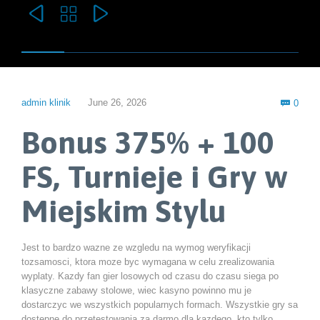



Com
admin klinik
June 26, 2026
0

Bonus 375% + 100
FS, Turnieje i Gry w
Miejskim Stylu
Jest to bardzo wazne ze wzgledu na wymog weryfikacji
tozsamosci, ktora moze byc wymagana w celu zrealizowania
wyplaty. Kazdy fan gier losowych od czasu do czasu siega po
klasyczne zabawy stolowe, wiec kasyno powinno mu je
dostarczyc we wszystkich popularnych formach. Wszystkie gry sa
dostepne do przetestowania za darmo dla kazdego, kto tylko