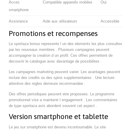
Acces
Compatible appareils mobiles
Oui
smartphone
Assistance
Aide aux utilisateurs
Accessible
Promotions et recompenses
Le sportaza bonus represente l un des elements les plus consultes
par les nouveaux membres . Plusieurs campagnes peuvent
accompagner la creation d un profil. Ces offres permettent de
decouvrir le catalogue avec davantage de possibilites .
Les campagnes marketing peuvent varier. Les avantages peuvent
inclure des credits ou des spins supplementaires . Une lecture
attentive des regles demeure recommandee .
Des offres periodiques peuvent etre proposees. Le programme
promotionnel vise a maintenir l engagement . Les commentaires
de type sportaza avis abordent souvent cet aspect .
Version smartphone et tablette
Le jeu sur smartphone est devenu incontournable. Le site