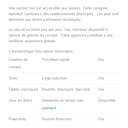
Une section live est accessible aux joueurs. Cette categorie
reproduit l ambiance des etablissements physiques . Les jeux sont
alimentes par divers partenaires techniques.
Le site ne se limite pas aux jeux. Les membres disposent d
options de gestion du compte . Cette approche contribue a une
meilleure experience globale .
Caracteristique Description Information
Creation de
Procedure rapide
Oui
compte
Slots
Large selection
Oui
Tables classiques
Roulette, blackjack, baccarat
Oui
Jeux en direct
Interaction en temps reel
Disponible
sportaza
Paiements
Gestion financiere
Oui