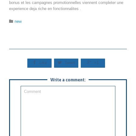
bonus et les campagnes promotionnelles viennent completer une
experience deja riche en fonctionnalites .
Category

new



Like
Tweet
+1
Write a comment: