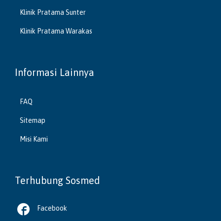
Klinik Pratama Sunter
Klinik Pratama Warakas
Informasi Lainnya
FAQ
Sitemap
Misi Kami
Terhubung Sosmed

Facebook