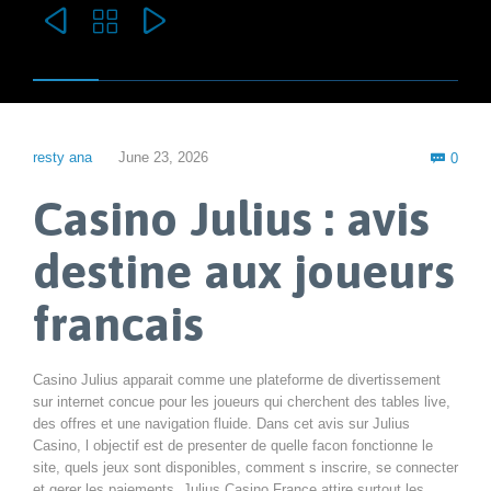



Com
resty ana
June 23, 2026
0

Casino Julius : avis
destine aux joueurs
francais
Casino Julius apparait comme une plateforme de divertissement
sur internet concue pour les joueurs qui cherchent des tables live,
des offres et une navigation fluide. Dans cet avis sur Julius
Casino, l objectif est de presenter de quelle facon fonctionne le
site, quels jeux sont disponibles, comment s inscrire, se connecter
et gerer les paiements. Julius Casino France attire surtout les