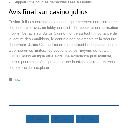
Support utile pour les demandes liees au bonus
Avis final sur casino julius
Casino Julius s adresse aux joueurs qui cherchent une plateforme
de jeu simple, avec un lobby complet, des bonus et une utilisation
mobile. Cet avis sur Julius Casino montre surtout l importance de
la lecture des conditions, le controle des paiements et la securite
du compte. Julius Casino France reste attractif si le joueur pense
a comparer les limites, les sections et les moyens de retrait.
Julius Casino en ligne offre alors une experience plus maitrise,
surtout pour les profils qui aiment une interface claire et un choix
de jeux rapide a explorer.
Category

new



Like
Tweet
+1