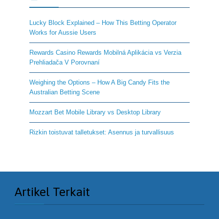
Lucky Block Explained – How This Betting Operator
Works for Aussie Users
Rewards Casino Rewards Mobilná Aplikácia vs Verzia
Prehliadača V Porovnaní
Weighing the Options – How A Big Candy Fits the
Australian Betting Scene
Mozzart Bet Mobile Library vs Desktop Library
Rizkin toistuvat talletukset: Asennus ja turvallisuus
Artikel Terkait