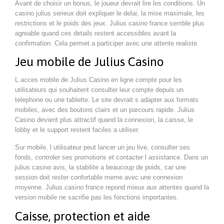
Avant de choisir un bonus, le joueur devrait lire les conditions. Un
casino julius serieux doit expliquer le delai, la mise maximale, les
restrictions et le poids des jeux. Julius casino france semble plus
agreable quand ces details restent accessibles avant la
confirmation. Cela permet a participer avec une attente realiste.
Jeu mobile de Julius Casino
L acces mobile de Julius Casino en ligne compte pour les
utilisateurs qui souhaitent consulter leur compte depuis un
telephone ou une tablette. Le site devrait s adapter aux formats
mobiles, avec des boutons clairs et un parcours rapide. Julius
Casino devient plus attractif quand la connexion, la caisse, le
lobby et le support restent faciles a utiliser.
Sur mobile, l utilisateur peut lancer un jeu live, consulter ses
fonds, controler ses promotions et contacter l assistance. Dans un
julius casino avis, la stabilite a beaucoup de poids, car une
session doit rester confortable meme avec une connexion
moyenne. Julius casino france repond mieux aux attentes quand la
version mobile ne sacrifie pas les fonctions importantes.
Caisse, protection et aide