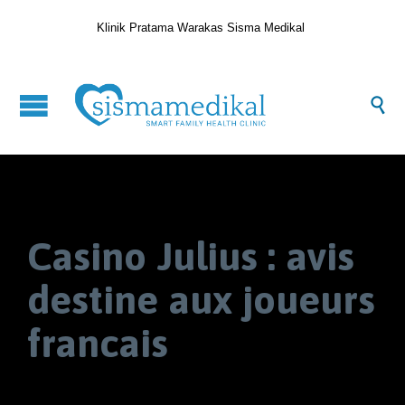
Klinik Pratama Warakas Sisma Medikal

Casino Julius : avis
destine aux joueurs
francais