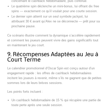
concernant le cashback hebdomadaire, puis continue.
Le quatrième spin déclenche un mini‑bonus, lui offrant dix free
spins — exactement ce qu’il voulait pour une courte session.
Le dernier spin atterrit sur un seul symbole jackpot, lui
attribuant 30 € avant qu’Alex ne se déconnecte — prêt pour sa
prochaine pause.
Ce scénario illustre comment la dynamique s’accélère rapidement
et comment les joueurs peuvent vivre des gains significatifs tout
en maintenant le jeu court.
9. Récompenses Adaptées au Jeu à
Court Terme
Le calendrier promotionnel d’Oscar Spin est conçu autour d’un
engagement rapide : les offres de cashback hebdomadaires
incitent les joueurs à revenir, même s’ils ne gagnent que de petites
sommes lors de leurs brèves sessions.
Les points forts incluent :
Un cashback hebdomadaire de 15 % qui récupère une partie de
toute perte après une seule session.