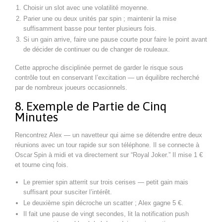
Choisir un slot avec une volatilité moyenne.
Parier une ou deux unités par spin ; maintenir la mise
suffisamment basse pour tenter plusieurs fois.
Si un gain arrive, faire une pause courte pour faire le point avant
de décider de continuer ou de changer de rouleaux.
Cette approche disciplinée permet de garder le risque sous
contrôle tout en conservant l’excitation — un équilibre recherché
par de nombreux joueurs occasionnels.
8. Exemple de Partie de Cinq
Minutes
Rencontrez Alex — un navetteur qui aime se détendre entre deux
réunions avec un tour rapide sur son téléphone. Il se connecte à
Oscar Spin à midi et va directement sur “Royal Joker.” Il mise 1 €
et tourne cinq fois.
Le premier spin atterrit sur trois cerises — petit gain mais
suffisant pour susciter l’intérêt.
Le deuxième spin décroche un scatter ; Alex gagne 5 €.
Il fait une pause de vingt secondes, lit la notification push