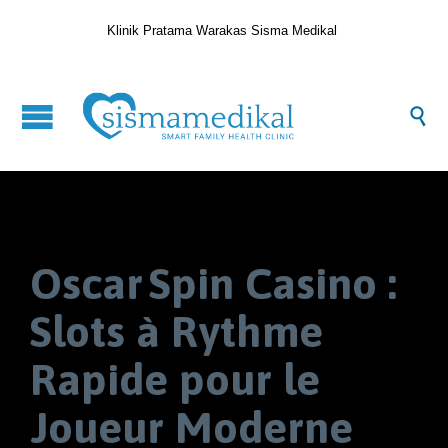
Klinik Pratama Warakas Sisma Medikal

Oscar Spin Casino :
Slots à Rythme
Rapide pour le
Joueur Moderne