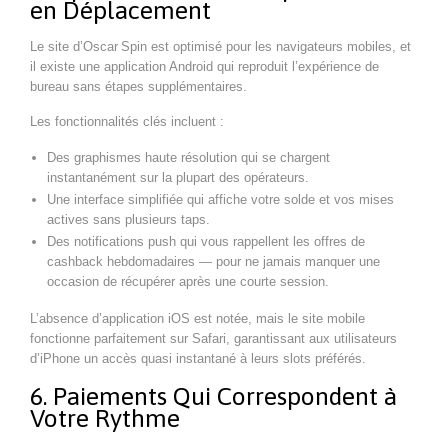
en Déplacement
Le site d’Oscar Spin est optimisé pour les navigateurs mobiles, et
il existe une application Android qui reproduit l’expérience de
bureau sans étapes supplémentaires.
Les fonctionnalités clés incluent :
Des graphismes haute résolution qui se chargent
instantanément sur la plupart des opérateurs.
Une interface simplifiée qui affiche votre solde et vos mises
actives sans plusieurs taps.
Des notifications push qui vous rappellent les offres de
cashback hebdomadaires — pour ne jamais manquer une
occasion de récupérer après une courte session.
L’absence d’application iOS est notée, mais le site mobile
fonctionne parfaitement sur Safari, garantissant aux utilisateurs
d’iPhone un accès quasi instantané à leurs slots préférés.
6. Paiements Qui Correspondent à
Votre Rythme