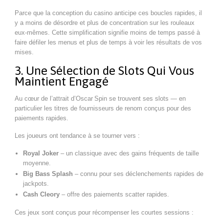
Parce que la conception du casino anticipe ces boucles rapides, il
y a moins de désordre et plus de concentration sur les rouleaux
eux-mêmes. Cette simplification signifie moins de temps passé à
faire défiler les menus et plus de temps à voir les résultats de vos
mises.
3. Une Sélection de Slots Qui Vous
Maintient Engagé
Au cœur de l’attrait d’Oscar Spin se trouvent ses slots — en
particulier les titres de fournisseurs de renom conçus pour des
paiements rapides.
Les joueurs ont tendance à se tourner vers :
Royal Joker
– un classique avec des gains fréquents de taille
moyenne.
Big Bass Splash
– connu pour ses déclenchements rapides de
jackpots.
Cash Cleory
– offre des paiements scatter rapides.
Ces jeux sont conçus pour récompenser les courtes sessions :