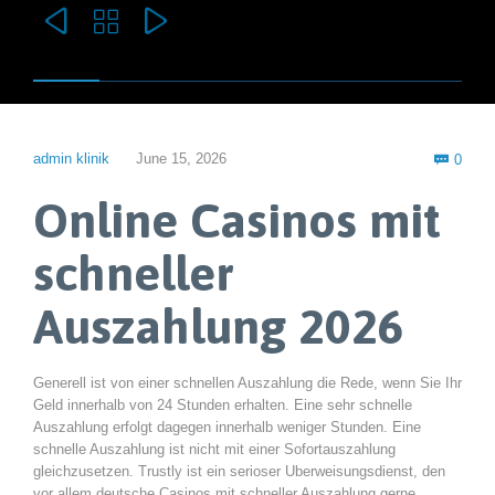



Com
admin klinik
June 15, 2026
0

Online Casinos mit
schneller
Auszahlung 2026
Generell ist von einer schnellen Auszahlung die Rede, wenn Sie Ihr
Geld innerhalb von 24 Stunden erhalten. Eine sehr schnelle
Auszahlung erfolgt dagegen innerhalb weniger Stunden. Eine
schnelle Auszahlung ist nicht mit einer Sofortauszahlung
gleichzusetzen. Trustly ist ein serioser Uberweisungsdienst, den
vor allem deutsche Casinos mit schneller Auszahlung gerne