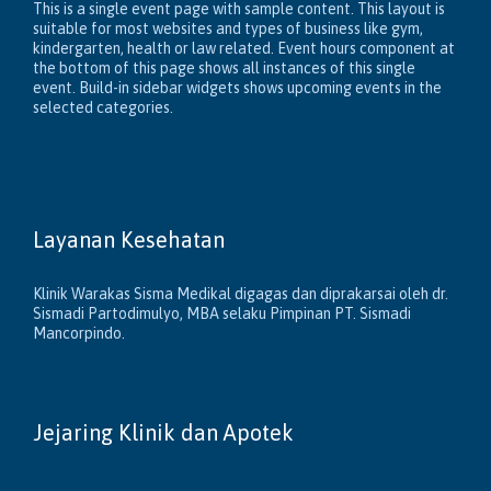
This is a single event page with sample content. This layout is
suitable for most websites and types of business like gym,
kindergarten, health or law related. Event hours component at
the bottom of this page shows all instances of this single
event. Build-in sidebar widgets shows upcoming events in the
selected categories.
Layanan Kesehatan
Klinik Warakas Sisma Medikal digagas dan diprakarsai oleh dr.
Sismadi Partodimulyo, MBA selaku Pimpinan PT. Sismadi
Mancorpindo.
Jejaring Klinik dan Apotek