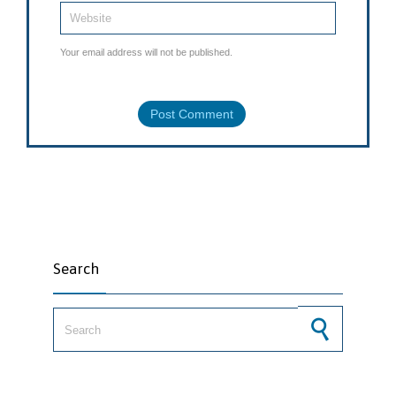
Your email address will not be published.
Search
Search for: