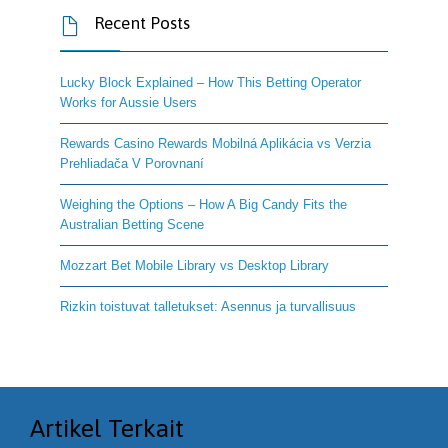
Recent Posts

Lucky Block Explained – How This Betting Operator
Works for Aussie Users
Rewards Casino Rewards Mobilná Aplikácia vs Verzia
Prehliadača V Porovnaní
Weighing the Options – How A Big Candy Fits the
Australian Betting Scene
Mozzart Bet Mobile Library vs Desktop Library
Rizkin toistuvat talletukset: Asennus ja turvallisuus
Artikel Terkait