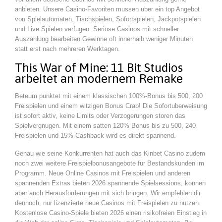
anbieten. Unsere Casino-Favoriten mussen uber ein top Angebot
von Spielautomaten, Tischspielen, Sofortspielen, Jackpotspielen
und Live Spielen verfugen. Seriose Casinos mit schneller
Auszahlung bearbeiten Gewinne oft innerhalb weniger Minuten
statt erst nach mehreren Werktagen.
This War of Mine: 11 Bit Studios
arbeitet an modernem Remake
Beteum punktet mit einem klassischen 100%-Bonus bis 500, 200
Freispielen und einem witzigen Bonus Crab! Die Sofortuberweisung
ist sofort aktiv, keine Limits oder Verzogerungen storen das
Spielvergnugen. Mit einem satten 120% Bonus bis zu 500, 240
Freispielen und 15% Cashback wird es direkt spannend.
Genau wie seine Konkurrenten hat auch das Kinbet Casino zudem
noch zwei weitere Freispielbonusangebote fur Bestandskunden im
Programm. Neue Online Casinos mit Freispielen und anderen
spannenden Extras bieten 2026 spannende Spielsessions, konnen
aber auch Herausforderungen mit sich bringen. Wir empfehlen dir
dennoch, nur lizenzierte neue Casinos mit Freispielen zu nutzen.
Kostenlose Casino-Spiele bieten 2026 einen risikofreien Einstieg in