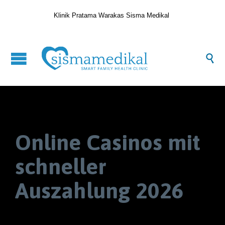
Klinik Pratama Warakas Sisma Medikal

Online Casinos mit
schneller
Auszahlung 2026