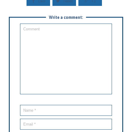



Like
Tweet
+1
Write a comment: